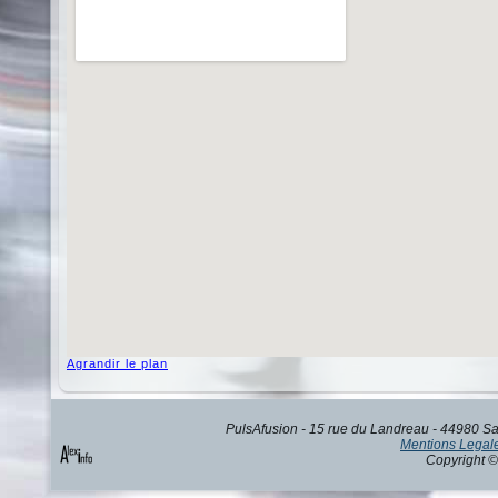
Agrandir le plan
PulsAfusion - 15 rue du Landreau - 44980 Sai
Mentions Legal
Copyright ©